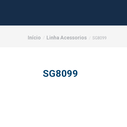
Você está aqui:
Início
Linha Acessorios
SG8099
SG8099