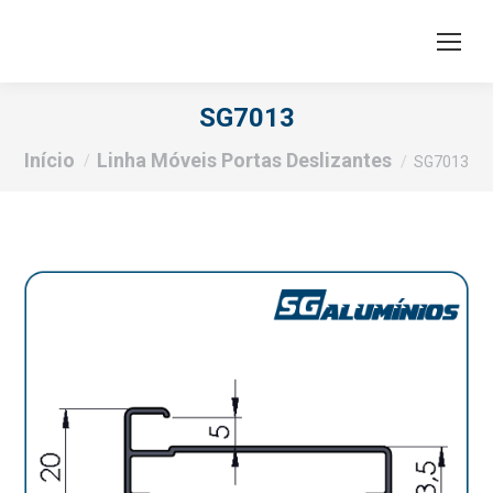
SG7013
Você está aqui:
Início
Linha Móveis Portas Deslizantes
SG7013