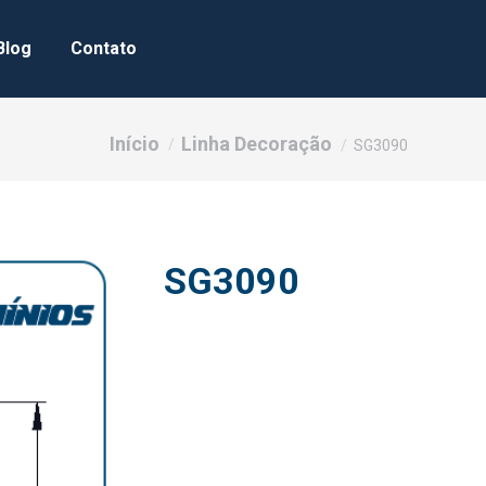
Blog
Contato
Você está aqui:
Início
Linha Decoração
SG3090
SG3090