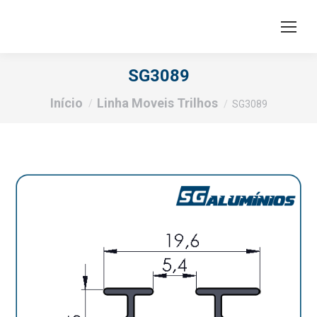
SG3089
Você está aqui:
Início
Linha Moveis Trilhos
SG3089