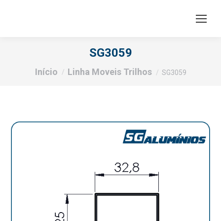
SG3059
Você está aqui:
Início
Linha Moveis Trilhos
SG3059