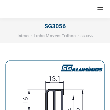
SG3056
Você está aqui:
Início
Linha Moveis Trilhos
SG3056