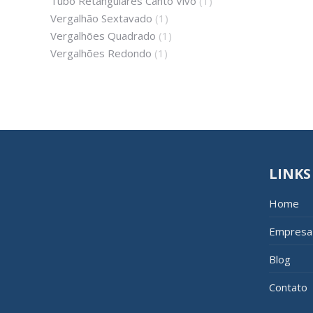
Tubo Retângulares Canto Vivo
(1)
Vergalhão Sextavado
(1)
Vergalhões Quadrado
(1)
Vergalhões Redondo
(1)
LINKS
Home
Empresa
Blog
Contato