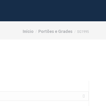
Você está aqui:
Início
Portões e Grades
SG1995