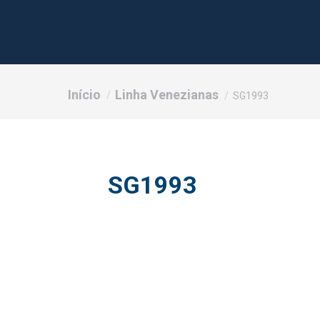
Você está aqui:
Início
Linha Venezianas
SG1993
SG1993