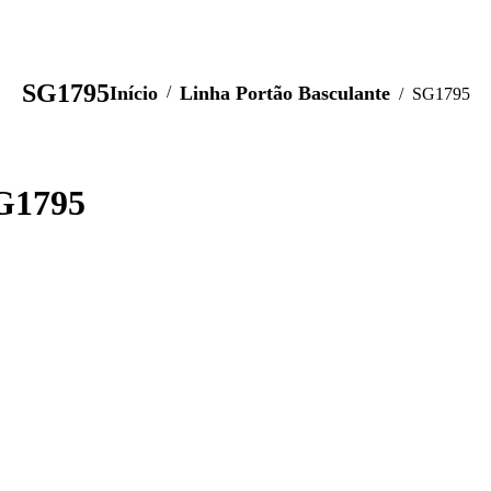
SG1795
Você está aqui:
Início
Linha Portão Basculante
SG1795
G1795