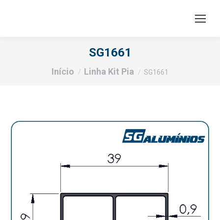
SG1661
Você está aqui:
Início
Linha Kit Pia
SG1661