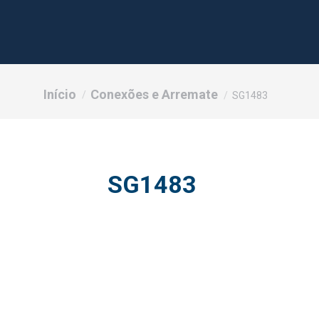
Você está aqui:
Início
Conexões e Arremate
SG1483
SG1483