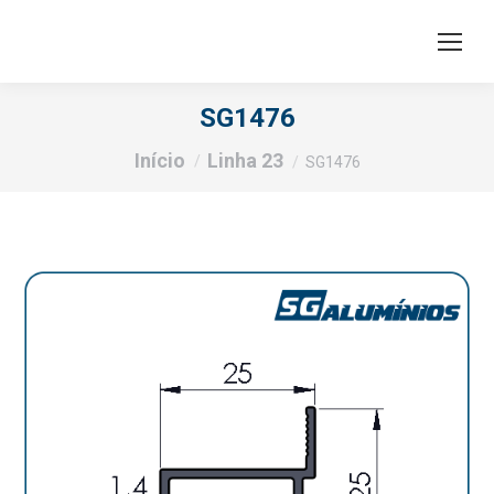
SG1476
Você está aqui:
Início
Linha 23
SG1476