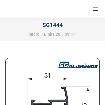
SG1444
Você está aqui:
Início
Linha 28
SG1444