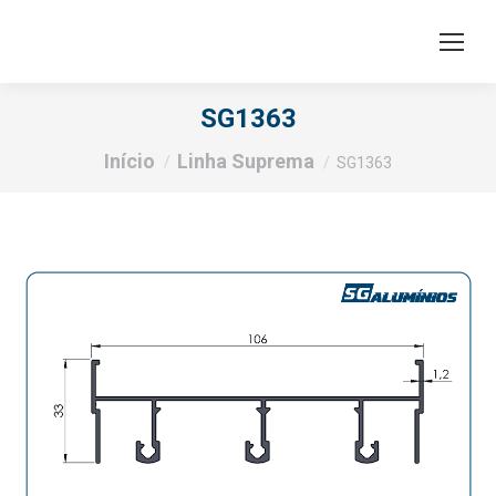
SG1363
Você está aqui:
Início
Linha Suprema
SG1363