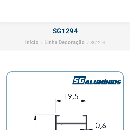
SG1294
Você está aqui:
Início
Linha Decoração
SG1294