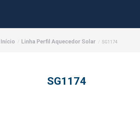
Você está aqui:
Início
Linha Perfil Aquecedor Solar
SG1174
SG1174