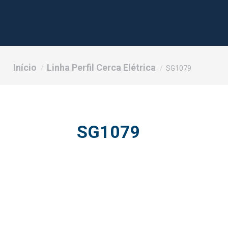
Você está aqui:
Início
Linha Perfil Cerca Elétrica
SG1079
SG1079