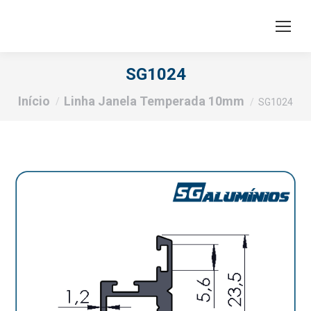
SG1024
Você está aqui:
Início
Linha Janela Temperada 10mm
SG1024